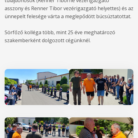
tulajdonosok (Renner Tiborné vezérigazgató
asszony és Renner Tibor vezérigazgató helyettes) és az
ünnepelt felesége várta a meglepődött búcsúztatottat.
Sörfőző kolléga több, mint 25 éve meghatározó
szakemberként dolgozott cégünknél.