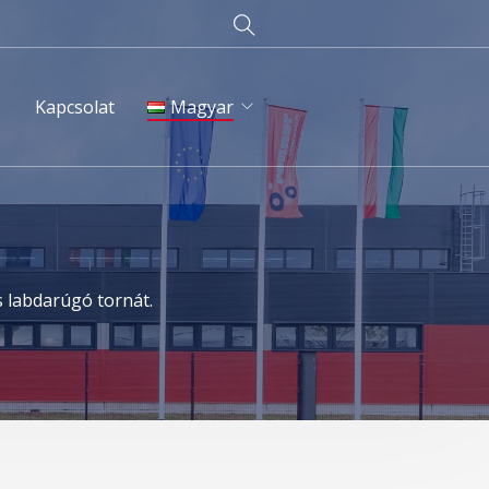
Kapcsolat
Magyar
English
Magyar
Deutsch
s labdarúgó tornát.
Русский