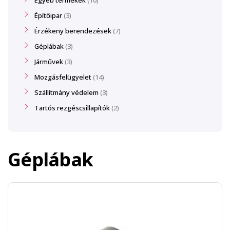
Egyéb termékek
10
Építőipar
3
Érzékeny berendezések
7
Géplábak
3
Járművek
3
Mozgásfelügyelet
14
Szállítmány védelem
3
Tartós rezgéscsillapítók
2
Géplábak