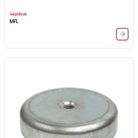
Géplábak
MFL