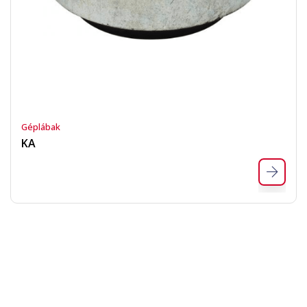
Géplábak
KA