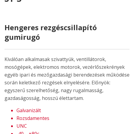
Hengeres rezgéscsillapító
gumirugó
Kiválóan alkalmasak szivattyúk, ventillátorok,
mosógépek, elektromos motorok, vezérlőszekrények
egyéb ipari és mezőgazdasági berendezések működése
során keletkező rezgések elnyelésére. Előnyök:
egyszerű szerelhetőség, nagy rugalmasság,
gazdaságosság, hosszú élettartam.
Galvanizált
Rozsdamentes
UNC
-40 – +80c