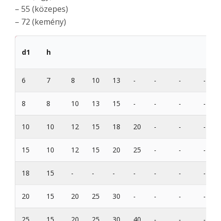
– 55 (közepes)
– 72 (kemény)
d1
h
6
7
8
10
13
-
-
-
-
8
8
10
13
15
-
-
-
-
10
10
12
15
18
20
-
-
-
15
10
12
15
20
25
-
-
-
18
15
-
-
-
-
-
-
-
20
15
20
25
30
-
-
-
-
25
15
20
25
30
40
-
-
-