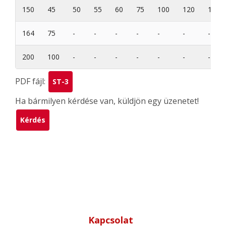
150
45
50
55
60
75
100
120
150
164
75
-
-
-
-
-
-
-
200
100
-
-
-
-
-
-
-
PDF fájl:
ST-3
Ha bármilyen kérdése van, küldjön egy üzenetet!
Kérdés
Kapcsolat