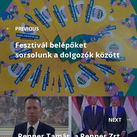
PREVIOUS
Fesztivál belépőket
sorsolunk a dolgozók között
NEXT
Renner Tamás, a Renner Zrt.