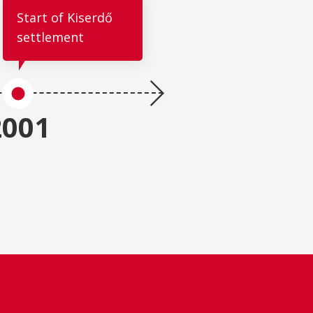
Start of Kiserdő
settlement
2009
2001
ERP system
introduction