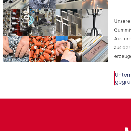
Unsere 
Gummiw
Aus uns
aus der
erzeug
Unter
gegrü