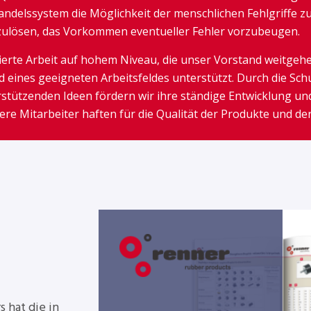
ndelssystem die Möglichkeit der menschlichen Fehlgriffe zu 
zulösen, das Vorkommen eventueller Fehler vorzubeugen.
ierte Arbeit auf hohem Niveau, die unser Vorstand weitgehe
ines geeigneten Arbeitsfeldes unterstützt. Durch die Sch
stützenden Ideen fördern wir ihre ständige Entwicklung und
ere Mitarbeiter haften für die Qualität der Produkte und de
 hat die in