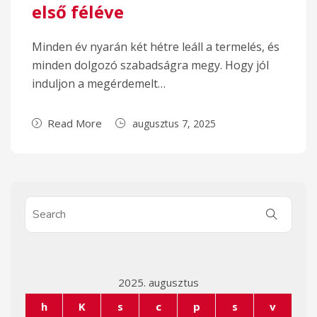
első féléve
Minden év nyarán két hétre leáll a termelés, és
minden dolgozó szabadságra megy. Hogy jól
induljon a megérdemelt…
Read More
augusztus 7, 2025
2025. augusztus
h
K
s
c
p
s
v