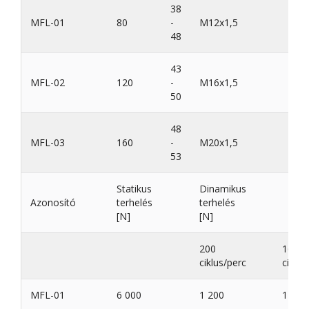
38
MFL-01
80
-
M12x1,5
48
43
MFL-02
120
-
M16x1,5
50
48
MFL-03
160
-
M20x1,5
53
Statikus
Dinamikus
Azonosító
terhelés
terhelés
[N]
[N]
200
160
ciklus/perc
ciklus
MFL-01
6 000
1 200
1 400