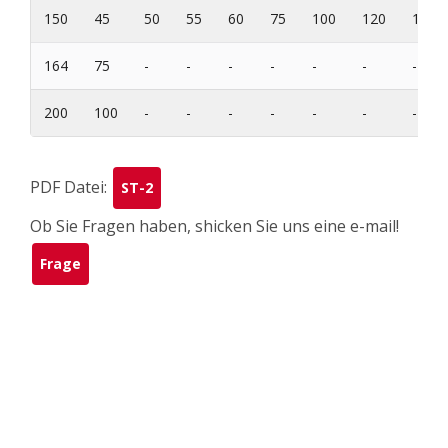
150
45
50
55
60
75
100
120
150
164
75
-
-
-
-
-
-
-
200
100
-
-
-
-
-
-
-
PDF Datei:
ST-2
Ob Sie Fragen haben, shicken Sie uns eine e-mail!
Frage