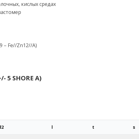
елочных, кислых средах
ластомер
 – Fe//Zn12//A)
- 5 SHORE A)
d2
l
t
s