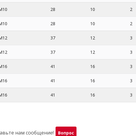
M10
28
10
2
M10
28
10
2
M12
37
12
3
M12
37
12
3
M16
41
16
3
M16
41
16
3
M16
41
16
3
правьте нам сообщение!
Вопрос