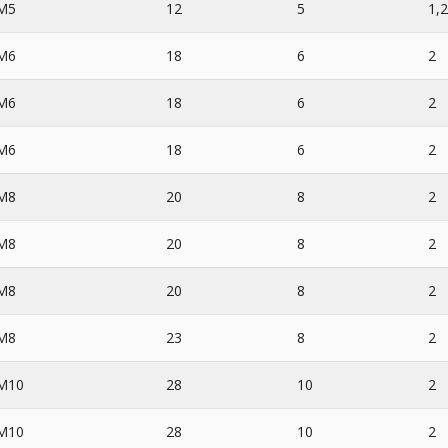
M5
12
5
1,2
M6
18
6
2
M6
18
6
2
M6
18
6
2
M8
20
8
2
M8
20
8
2
M8
20
8
2
M8
23
8
2
M10
28
10
2
M10
28
10
2