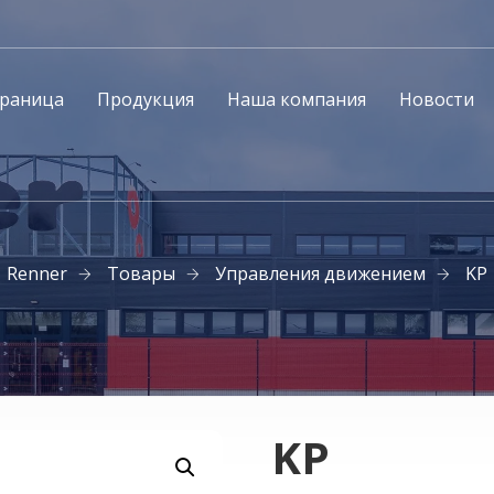
траница
Продукция
Наша компания
Новости
Renner
Товары
Управления движением
KP
KP