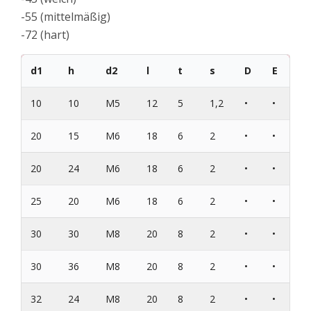
-55 (mittelmäßig)
-72 (hart)
d1
h
d2
l
t
s
D
E
10
10
M5
12
5
1,2
•
•
20
15
M6
18
6
2
•
•
20
24
M6
18
6
2
•
•
25
20
M6
18
6
2
•
•
30
30
M8
20
8
2
•
•
30
36
M8
20
8
2
•
•
32
24
M8
20
8
2
•
•